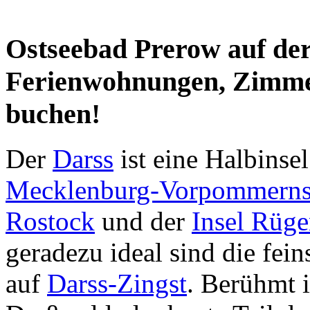
Ostseebad Prerow auf der
Ferienwohnungen, Zimmer
buchen!
Der
Darss
ist eine Halbinse
Mecklenburg-Vorpommern
Rostock
und der
Insel Rüg
geradezu ideal sind die fei
auf
Darss-Zingst
. Berühmt 