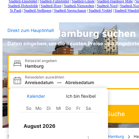
Stadtteil-Eimsbüttel
|
Stadtteil-Fuhlsbüttel
|
Stadtteil-Glinde
|
Stadtteil-Hamburg Mitte
|
St
Stadtteil-Hohenfelde
|
Stadtteil-Horn
|
Stadtteil-Nienstedten
|
Stadtteil-Nord
|
Stadtteil-No
St.Pauli
|
Stadtteil-Stellingen
|
Stadtteil-Sternschanze
|
Stadtteil-Veddel
|
Stadtteil-Wands